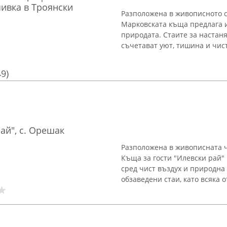
ивка в Троянски
Разположена в живописното с
Марковската къща предлага и
природата. Стаите за настан
съчетават уют, тишина и чист 
49)
ай", с. Орешак
Разположена в живописната ч
Къща за гости "Илевски рай"
сред чист въздух и природна 
обзаведени стаи, като всяка от