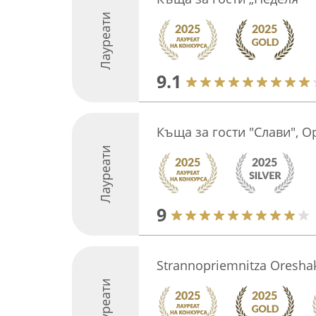
Лауреати
9.1
Къща за гости "Слави", 
Лауреати
9
Strannopriemnitza Oresha
Лауреати