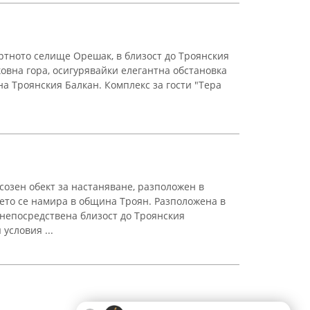
ртното селище Орешак, в близост до Троянския
овна гора, осигурявайки елегантна обстановка
на Троянския Балкан. Комплекс за гости "Тера
созен обект за настаняване, разположен в
ето се намира в община Троян. Разположена в
 непосредствена близост до Троянския
условия ...