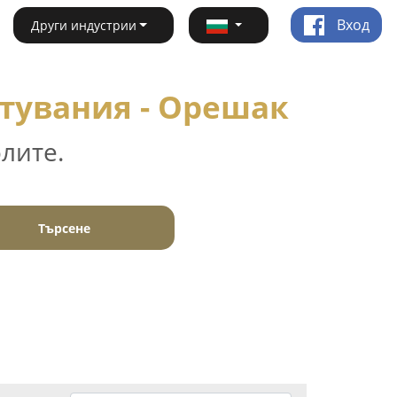
Вход
Други индустрии
тувания - Орешак
лите.
Търсене