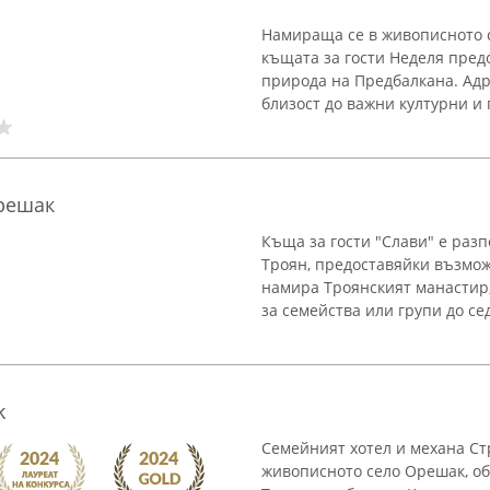
Намираща се в живописното с
къщата за гости Неделя пред
природа на Предбалкана. Адр
близост до важни културни и 
Орешак
Къща за гости "Слави" е раз
Троян, предоставяйки възможн
намира Троянският манастир,
за семейства или групи до сед
k
Семейният хотел и механа С
живописното село Орешак, о