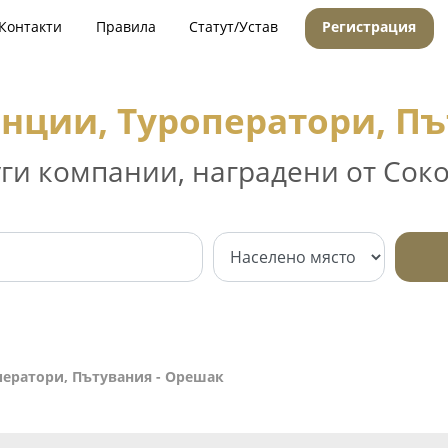
Контакти
Правила
Статут/Устав
Регистрация
енции, Туроператори, Пъ
уги компании, наградени от Соко
ператори, Пътувания - Орешак