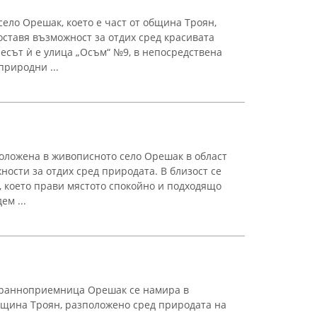
ело Орешак, което е част от община Троян,
оставя възможност за отдих сред красивата
есът ѝ е улица „Осъм“ №9, в непосредствена
природни ...
положена в живописното село Орешак в област
ости за отдих сред природата. В близост се
 което прави мястото спокойно и подходящо
ем ...
транноприемница Орешак се намира в
бщина Троян, разположено сред природата на