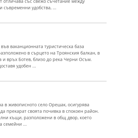
т отличава със свежо съчетание между
 съвременни удобства, ...
 във ваканционната туристическа база
разположено в сърцето на Троянския балкан, в
 и връх Ботев, близо до река Черни Осъм.
ставя удобен ...
на в живописното село Орешак, осигурява
 да прекарат своята почивка в спокоен район.
лни къщи, разположени в общ двор, което
 семейни ...