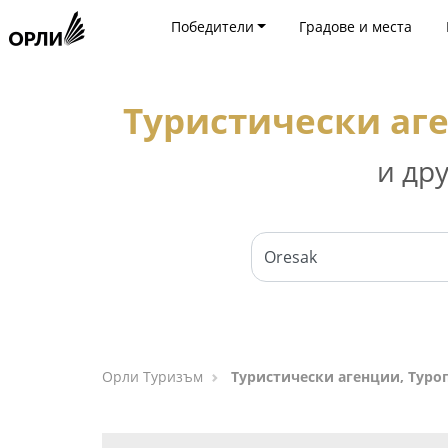
Победители
Градове и места
Туристически аг
и др
Орли Туризъм
Туристически агенции, Туро