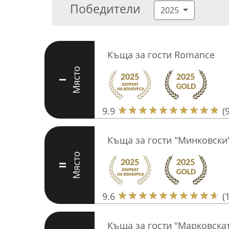
Победители
2025
Къща за гости Romance
Място
I
9.9
(
Къща за гости "Минковски
Място
II
9.6
(
Къща за гости "Марковскат