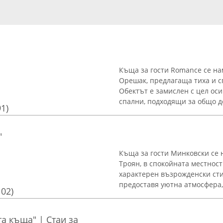
Къща за гости Romance се на
Орешак, предлагаща тиха и с
Обектът е замислен с цел оси
спални, подходящи за общо дев
91)
"
Къща за гости Минковски се 
Троян, в спокойната местност
характерен възрожденски сти
предоставя уютна атмосфера, 
102)
а къща" | Стаи за