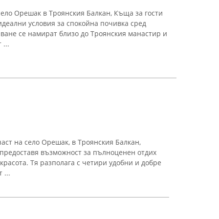
ело Орешак в Троянския Балкан, Къща за гости
деални условия за спокойна почивка сред
яване се намират близо до Троянския манастир и
...
аст на село Орешак, в Троянския Балкан,
 предоставя възможност за пълноценен отдих
красота. Тя разполага с четири удобни и добре
 ...