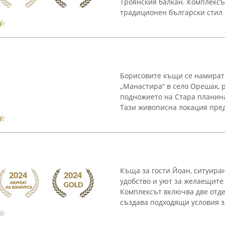
Троянския балкан. Комплексъ
традиционен български стил и
Борисовите къщи се намират
„Манастира“ в село Орешак, 
подножието на Стара планина
Тази живописна локация предо
Къща за гости Йоан, ситуира
удобство и уют за желаещите
Комплексът включва две отде
създава подходящи условия за