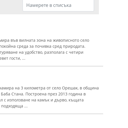
мира във вилната зона на живописното село
покойна среда за почивка сред природата.
гуряване на удобство, разполага с четири
ет гости, ...
намира на 3 километра от село Орешак, в община
 Баба Стана. Построена през 2013 година в
л с използване на камък и дърво, къщата
подходяща ...