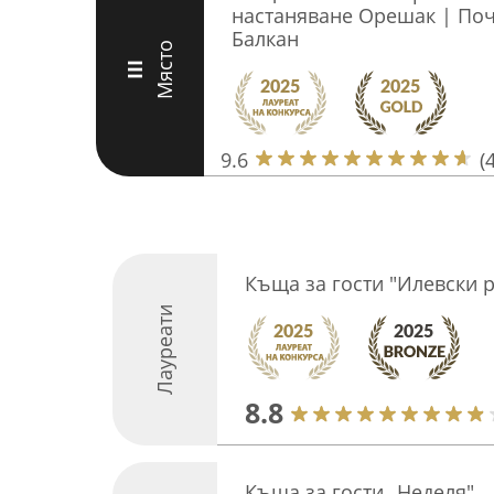
настаняване Орешак | Поч
Балкан
Място
III
9.6
(
Къща за гости "Илевски р
Лауреати
8.8
Къща за гости „Неделя"