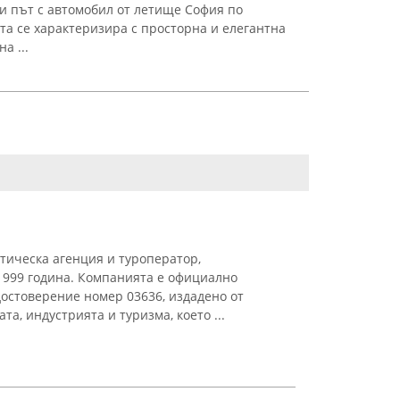
и път с автомобил от летище София по
та се характеризира с просторна и елегантна
а ...
стическа агенция и туроператор,
1999 година. Компанията е официално
остоверение номер 03636, издадено от
а, индустрията и туризма, което ...