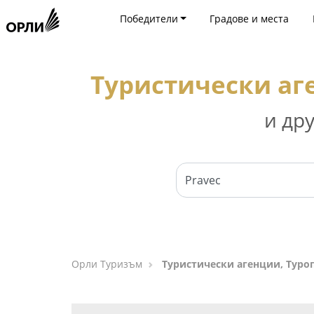
Победители
Градове и места
Туристически аг
и др
Орли Туризъм
Туристически агенции, Туро