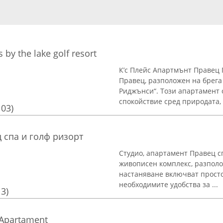
by the lake golf resort
К’с Плейс Апартмънт Правец 
Правец, разположен на брега
Риджънси“. Този апартамент 
спокойствие сред природата, к
103)
 спа и голф ризорт
Студио, апартамент Правец с
живописен комплекс, разполо
настаняване включват просто
необходимите удобства за ...
13)
 Apartament