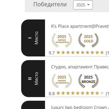
Победители
2025
K’s Place apartment@Pravets 
Място
I
9.7
(
Студио, апартамент Правец
Място
II
8.8
(
luxury two bedroom Crown