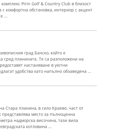
комплекс Pirin Golf & Country Club в близост
а с комфортна обстановка, интериор с акцент
 ...
ивописния град Банско, който е
а сред планината. Те са разположени на
предоставят настаняване в уютни
лагат удобства като напълно обзаведена ...
а Стара планина, в село Краево, част от
к представлява място за пълноценна
 метра надморска височина, тази вила
вградската котловина ...