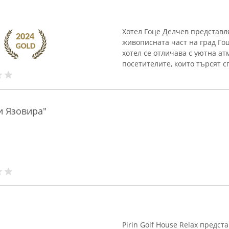
Хотел Гоце Делчев представл
живописната част на град Го
хотел се отличава с уютна а
посетителите, които търсят сп
и Язовира"
Pirin Golf House Relax предст