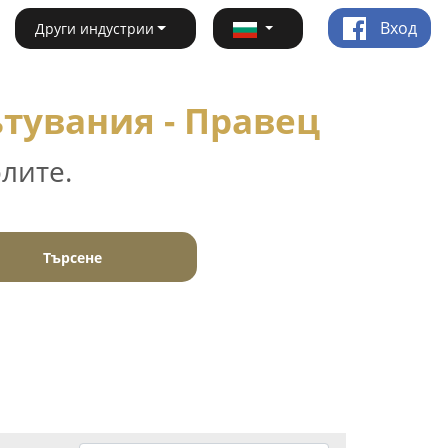
Вход
Други индустрии
тувания - Правец
лите.
Търсене