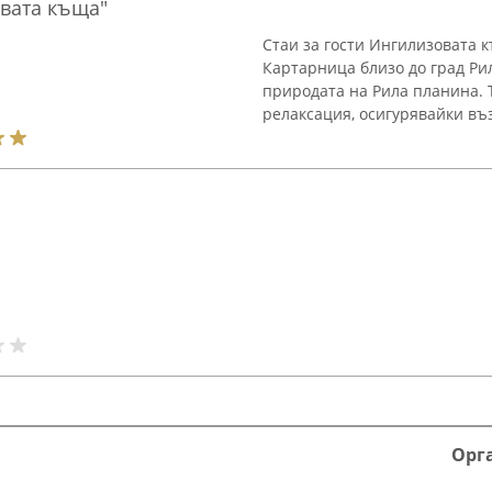
овата къща"
Стаи за гости Ингилизовата 
Картарница близо до град Ри
природата на Рила планина. 
релаксация, осигурявайки въз
Орг