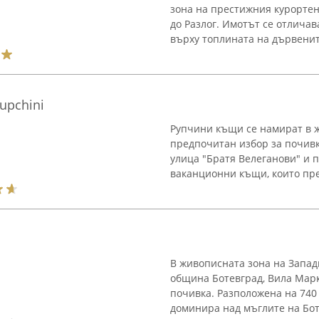
зона на престижния курортен 
до Разлог. Имотът се отличав
върху топлината на дървените
upchini
Рупчини къщи се намират в ж
предпочитан избор за почивк
улица "Братя Велеганови" и 
ваканционни къщи, които пред
В живописната зона на Западн
община Ботевград, Вила Мар
почивка. Разположена на 740
доминира над мъглите на Боте