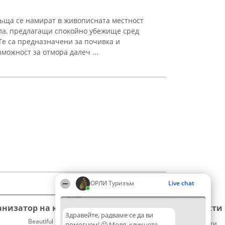
къща се намират в живописната местност
ла, предлагащи спокойно убежище сред
Те са предназначени за почивка и
можност за отмора далеч ...
ОРЛИ Туризъм
Live chat
21:00
анизатор на класиране
Класация
Контакти
Здравейте, радваме се да ви
Beautiful Company S.R.L.
Победители
Контакти
помогнем! 🙂 Моля, кликнете