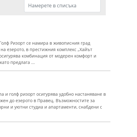
Голф Ризорт се намира в живописния град
 на езерото, в престижния комплекс „Хайът
осигурява комбинация от модерен комфорт и
ато предлага ...
па и голф ризорт осигурява удобно настаняване в
жен до езерото в Правец. Възможностите за
рни и уютни студиа и апартаменти, снабдени с