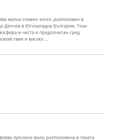
ява малък семеен хотел, разположен в
це Делчев в Югозападна България. Този
тмосфера и често е предпочитан сред
окойствие и високо ...
авлява луксозна вила, разположена в тихата