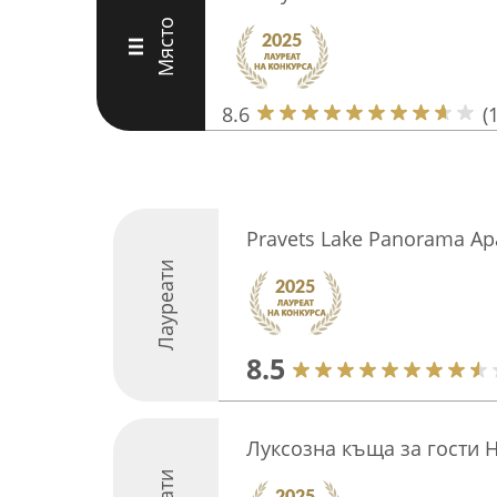
Място
III
8.6
(
Pravets Lake Panorama Ap
Лауреати
8.5
Луксозна къща за гости H