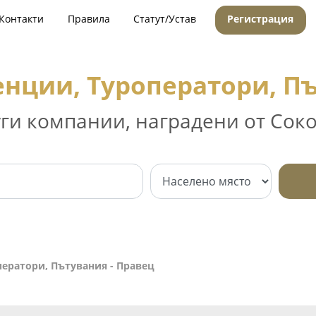
Контакти
Правила
Статут/Устав
Регистрация
енции, Туроператори, Пъ
уги компании, наградени от Соко
ператори, Пътувания - Правец