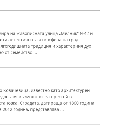
мира на живописната улица „Мелник“ №42 и
сети автентичната атмосфера на град
ългогодишната традиция и характерния дух
о от семейство ...
о Ковачевица, известно като архитектурен
едоставя възможност за престой в
тановка. Сградата, датираща от 1860 година
2012 година, представлява ...