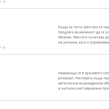
Къща за гости Шестака се на
предлага възможност да се у
Мелник. Мястото съчетава д
на региона, като е управляван
Намираща се в красивото сел
резерват, Ристевата къща пр
автентична възрожденска обс
и напълно реставрирана през 