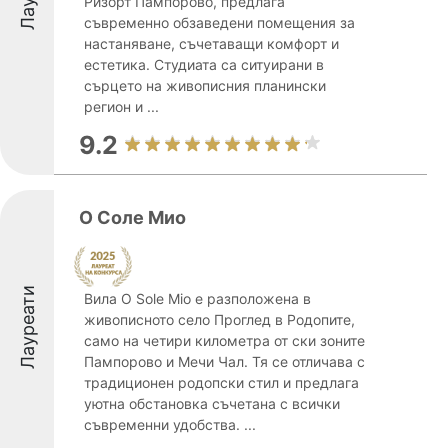
Ризорт Пампорово, предлага
съвременно обзаведени помещения за
настаняване, съчетаващи комфорт и
естетика. Студиата са ситуирани в
сърцето на живописния планински
регион и ...
9.2
О Соле Мио
Лауреати
Вила O Sole Mio е разположена в
живописното село Проглед в Родопите,
само на четири километра от ски зоните
Пампорово и Мечи Чал. Тя се отличава с
традиционен родопски стил и предлага
уютна обстановка съчетана с всички
съвременни удобства. ...