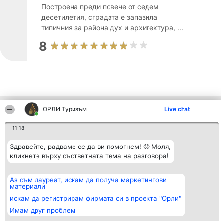
Построена преди повече от седем
десетилетия, сградата е запазила
типичния за района дух и архитектура, ...
8
ОРЛИ Туризъм
Live chat
Други фирми от региона
11:18
Организатор на
Класация
Контакти
Здравейте, радваме се да ви помогнем! 🙂 Моля,
класиране
Победители
Контакти
кликнете върху съответната тема на разговора!
Beautiful Company S.R.L.
Списък на
BulevardulAleea Timișul De
всички
Sus Nr. 2, Bl. A30, Sc. A, Et.
победители
Аз съм лауреат, искам да получа маркетингови
4, Ap. 13
Правила
материали
București 53-238
Статут/Устав
CUI 36737675
искам да регистрирам фирмата си в проекта "Орли"
Политика за
поверителност
Имам друг проблем