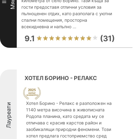
Място
километра от село Борино. Тази къща за
III
гости предоставя отлични условия за
пълноценен отдих, като разполага с уютни
спални помещения, просторна
всекидневна и напълно ...
9.1
(31)
ХОТЕЛ БОРИНО - РЕЛАКС
Хотел Борино - Релакс е разположен на
Лауреати
1140 метра височина в живописната
Родопа планина, като средата му се
отличава с красив карстов район и
заобикалящи природни феномени. Този
хотел предлага гостоприемство сред