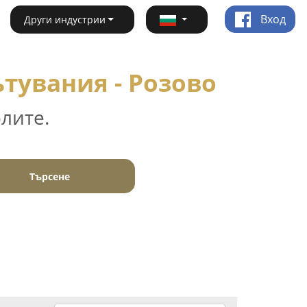
Вход
Други индустрии
тувания - Розово
лите.
Търсене