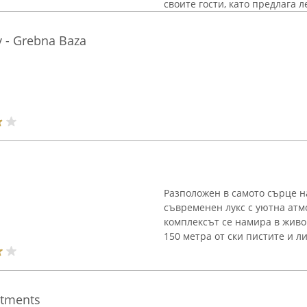
своите гости, като предлага ле
v - Grebna Baza
Разположен в самото сърце н
съвременен лукс с уютна атм
комплексът се намира в живо
150 метра от ски пистите и ли
rtments