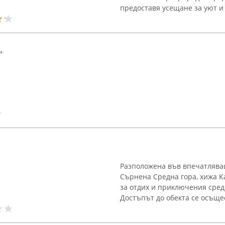
предоставя усещане за уют и 
"
Разположена във впечатлява
Сърнена Средна гора, хижа К
за отдих и приключения сред
Достъпът до обекта се осъщес