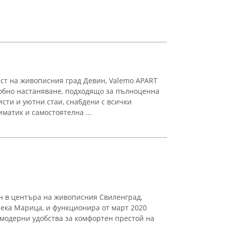
ст на живописния град Девин, Valemo APART
обно настаняване, подходящо за пълноценна
сти и уютни стаи, снабдени с всички
матик и самостоятелна ...
н в центъра на живописния Свиленград,
река Марица, и функционира от март 2020
 модерни удобства за комфортен престой на