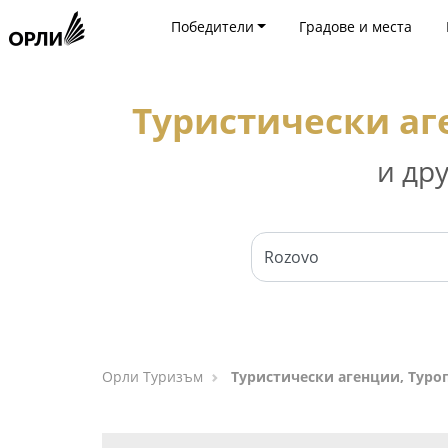
Победители
Градове и места
Туристически аг
и др
Орли Туризъм
Туристически агенции, Туро