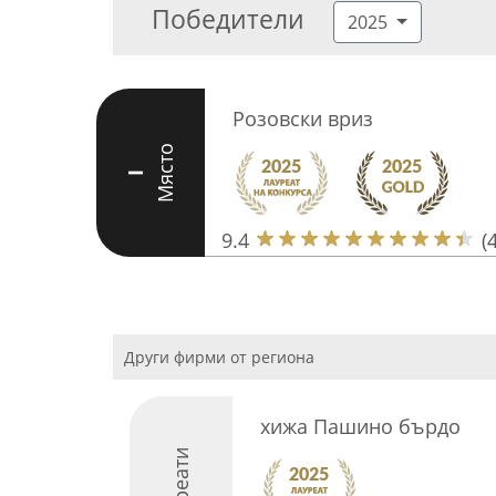
Победители
2025
Розовски вриз
Място
I
9.4
(
Други фирми от региона
хижа Пашино бърдо
Лауреати