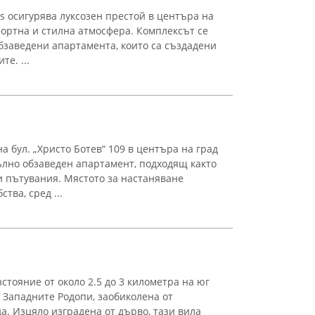
ts осигурява луксозен престой в центъра на
фортна и стилна атмосфера. Комплексът се
бзаведени апартамента, които са създадени
те. ...
 бул. „Христо Ботев“ 109 в центъра на град
лно обзаведен апартамент, подходящ както
ни пътувания. Мястото за настаняване
тва, сред ...
стояние от около 2.5 до 3 километра на юг
а Западните Родопи, заобиколена от
. Изцяло изградена от дърво, тази вила