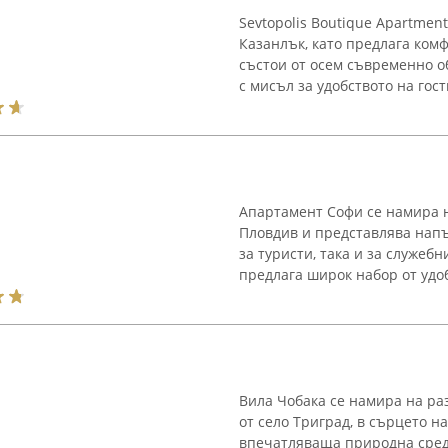
Sevtopolis Boutique Apartmen
Казанлък, като предлага ком
състои от осем съвременно о
с мисъл за удобството на гости
Апартамент Софи се намира на
Пловдив и представлява напъ
за туристи, така и за служеб
предлага широк набор от удобс
Вила Чобака се намира на раз
от село Триград, в сърцето н
впечатляваща природна среда