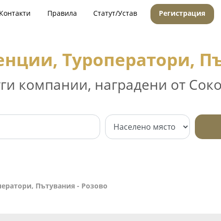
Контакти
Правила
Статут/Устав
Регистрация
енции, Туроператори, Пъ
уги компании, наградени от Соко
ператори, Пътувания - Розово