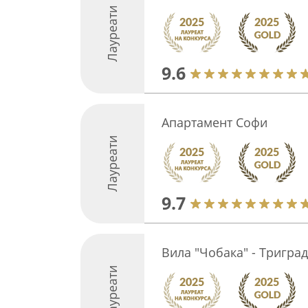
Лауреати
9.6
Апартамент Софи
Лауреати
9.7
Вила "Чобака" - Триград
Лауреати