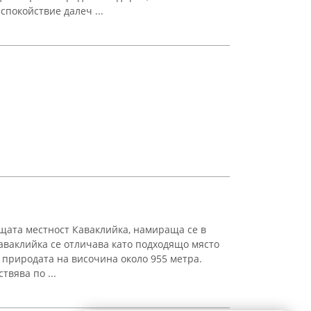
спокойствие далеч ...
щата местност Каваклийка, намираща се в
аваклийка се отличава като подходящо място
 природата на височина около 955 метра.
твява по ...