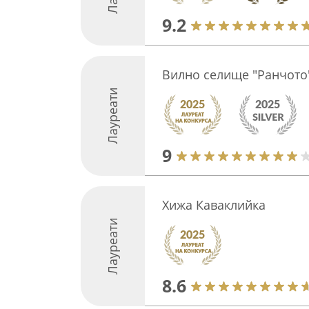
9.2
Вилно селище "Ранчото
Лауреати
9
Хижа Каваклийка
Лауреати
8.6