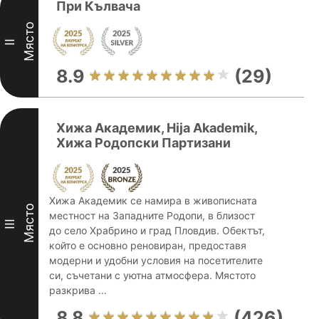
При Кълвача
Място
II
8.9
(29)
Хижа Академик, Hija Akademik,
Хижа Родопски Партизани
Хижа Академик се намира в живописната
Място
местност на Западните Родопи, в близост
III
до село Храбрино и град Пловдив. Обектът,
който е основно реновиран, предоставя
модерни и удобни условия на посетителите
си, съчетани с уютна атмосфера. Мястото
разкрива ...
8.8
(426)