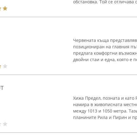
обстановка. Той се отличава с
Червената къща представляв
позициониран на главния пъ
предлага комфортни възможн
двойни стаи и една, която е п
UT
Хижа Предел, позната и като 
намира в живописната местн
между 1013 и 1050 метра. Та
планините Рила и Пирин и пре