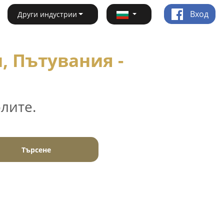
Вход
Други индустрии
, Пътувания -
лите.
Търсене