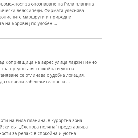
възможност за опознаване на Рила планина
трически велосипеди. Фирмата улеснява
ивописните маршрути и природни
а на Боровец по удобен ...
рад Копривщица на адрес улица Хаджи Ненчо
Астра предоставя спокойна и уютна
таняване се отличава с удобна локация,
до основни забележителности ...
оти на Рила планина, в курортна зона
айски кът „Еленова поляна“ представлява
ости за релакс в спокойна и уютна