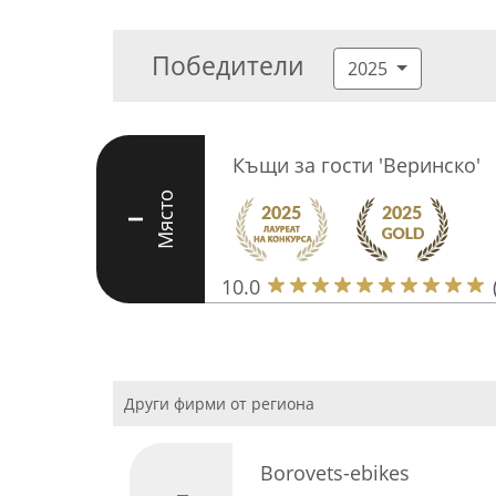
Победители
2025
Къщи за гости 'Веринско'
Място
I
10.0
Други фирми от региона
Borovets-ebikes