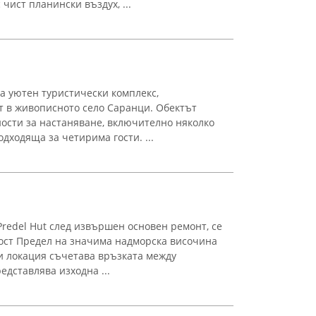
 чист планински въздух, ...
а уютен туристически комплекс,
т в живописното село Саранци. Обектът
ости за настаняване, включително няколко
одходяща за четирима гости. ...
Predel Hut след извършен основен ремонт, се
ост Предел на значима надморска височина
зи локация съчетава връзката между
дставлява изходна ...