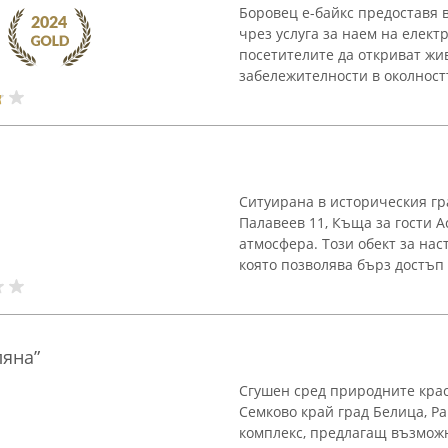
Боровец e-байкс предоставя 
чрез услуга за наем на елек
посетителите да откриват ж
забележителности в околностт
Ситуирана в историческия г
Палавеев 11, Къща за гости 
атмосфера. Този обект за нас
която позволява бърз достъп 
ляна”
Сгушен сред природните крас
Семково край град Белица, Р
комплекс, предлагащ възможн