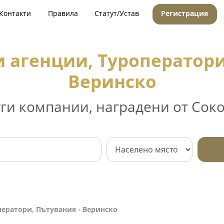
Контакти
Правила
Статут/Устав
Регистрация
 агенции, Туроператори
Веринско
уги компании, наградени от Соко
ператори, Пътувания - Веринско