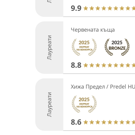
9.9
Червената къща
Лауреати
8.8
Хижа Предел / Predel H
Лауреати
8.6