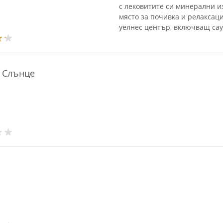
с лековитите си минерални и
място за почивка и релаксац
уелнес център, включващ саун
 Слънце