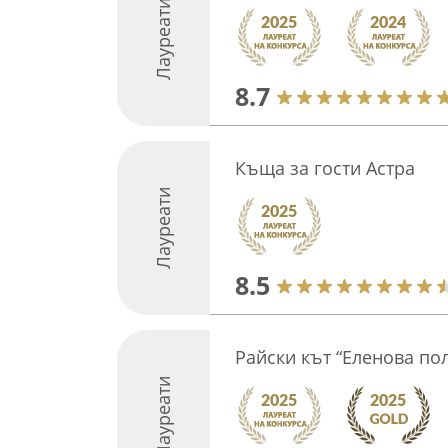
Лауреати
8.7
Къща за гости Астра
Лауреати
8.5
Райски кът “Еленова по
Лауреати