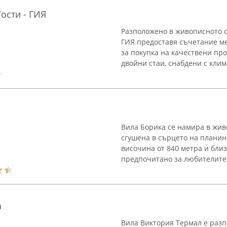
ости - ГИЯ
Разположенo в живописното с
ГИЯ предоставя съчетание м
за покупка на качествени про
двойни стаи, снабдени с климат
Вила Борика се намира в жив
сгушена в сърцето на планин
височина от 840 метра и близ
предпочитано за любителите 
a
Вила Виктория Термал е разп