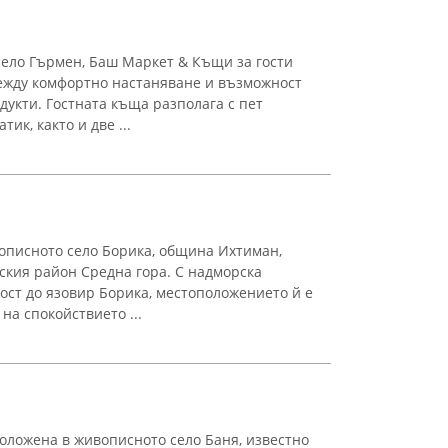
ело Гърмен, Баш Маркет & Къщи за гости
ежду комфортно настаняване и възможност
дукти. Гостната къща разполага с пет
ик, както и две ...
описното село Борика, община Ихтиман,
ския район Средна гора. С надморска
ост до язовир Борика, местоположението й е
на спокойствието ...
оложена в живописното село Баня, известно