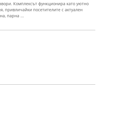
звори. Комплексът функционира като уютно
ия, привличайки посетителите с актуален
а, парна ...