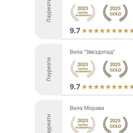
Лауреати
9.7
Вила “Звездопад”
Лауреати
9.7
Вила Морава
Лауреати