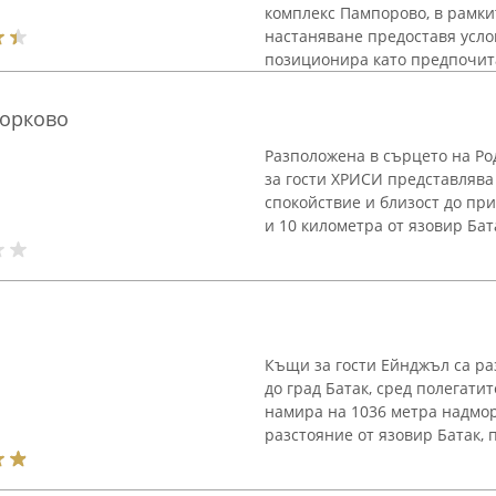
комплекс Пампорово, в рамки
настаняване предоставя усло
позиционира като предпочита
Дорково
Разположена в сърцето на Ро
за гости ХРИСИ представлява 
спокойствие и близост до пр
и 10 километра от язовир Бата
Къщи за гости Ейнджъл са ра
до град Батак, сред полегати
намира на 1036 метра надмор
разстояние от язовир Батак, 