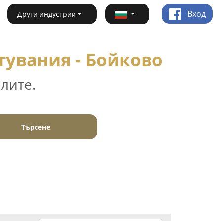
Вход
Други индустрии
тувания - Бойково
лите.
Търсене