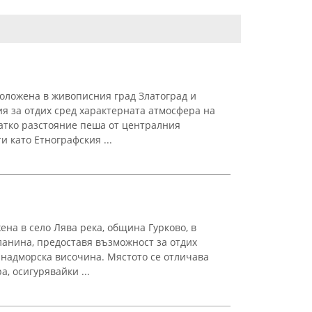
оложена в живописния град Златоград и
я за отдих сред характерната атмосфера на
ратко разстояние пеша от централния
и като Етнографския ...
ена в село Лява река, община Гурково, в
ланина, предоставя възможност за отдих
 надморска височина. Мястото се отличава
, осигурявайки ...