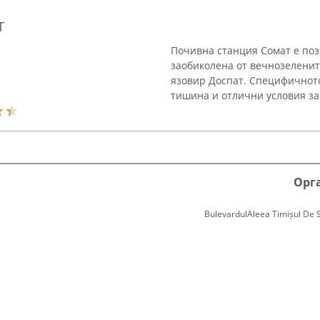
Т
Почивна станция Сомат е поз
заобиколена от вечнозеленит
язовир Доспат. Специфичното
тишина и отлични условия за 
Орг
BulevardulAleea Timișul De Sus