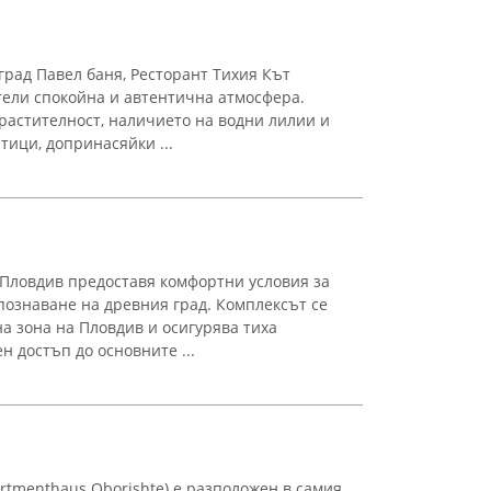
град Павел баня, Ресторант Тихия Кът
тели спокойна и автентична атмосфера.
 растителност, наличието на водни лилии и
тици, допринасяйки ...
Пловдив предоставя комфортни условия за
познаване на древния град. Комплексът се
 зона на Пловдив и осигурява тиха
н достъп до основните ...
tmenthaus Oborishte) е разположен в самия