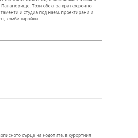
 Панагюрище. Този обект за краткосрочно
таменти и студиа под наем, проектирани и
т, комбинирайки ...
описното сърце на Родопите, в курортния