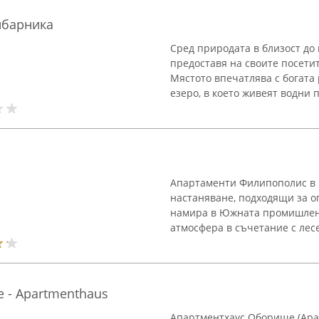
ибарника
Сред природата в близост до 
предоставя на своите посети
Мястото впечатлява с богата
езеро, в което живеят водни п
Апартаменти Филипополис в 
настаняване, подходящи за о
намира в Южната промишлена
атмосфера в съчетание с лесе
 - Apartmenthaus
Апартментхаус Оборище (Apar