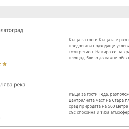
Златоград
Къща за гости Къщата е разп
предоставя подходящи услови
този регион. Намира се на к
площад, близо до важни обект
 Лява река
Къща за гости Теда, разполож
централната част на Стара п
сред природата на 500 метра
със спокойна и тиха атмосфера