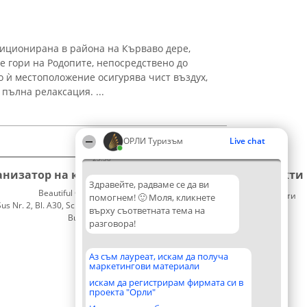
иционирана в района на Кърваво дере,
е гори на Родопите, непосредствено до
 ѝ местоположение осигурява чист въздух,
пълна релаксация. ...
ОРЛИ Туризъм
Live chat
23:38
анизатор на класиране
Класация
Контакти
Здравейте, радваме се да ви
Beautiful Company S.R.L.
Победители
Контакти
помогнем! 🙂 Моля, кликнете
 Nr. 2, Bl. A30, Sc. A, Et. 4, Ap. 13
Списък
върху съответната тема на
București 53-238
на
разговора!
CUI 36737675
всички
победители
Правила
Аз съм лауреат, искам да получа
маркетингови материали
Статут/
Устав
искам да регистрирам фирмата си в
проекта "Орли"
Политика
за