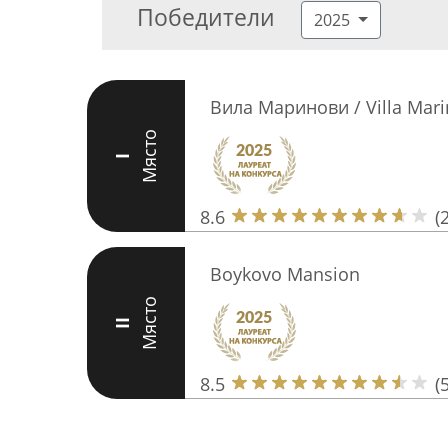
Победители
2025
Вила Маринови / Villa Mari
Място
I
8.6
(
Boykovo Mansion
Място
II
8.5
(5